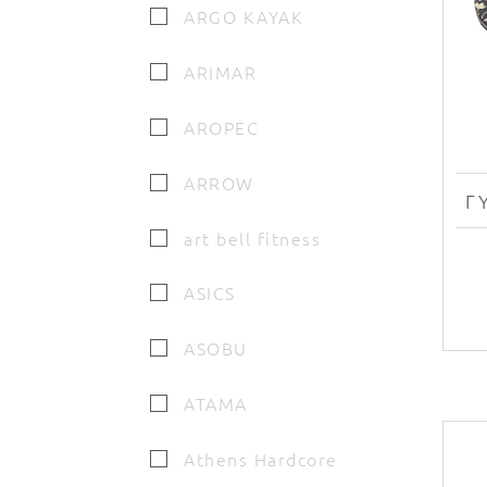
ARGO KAYAK
ARIMAR
AROPEC
ARROW
art bell fitness
ASICS
ASOBU
ATAMA
Athens Hardcore