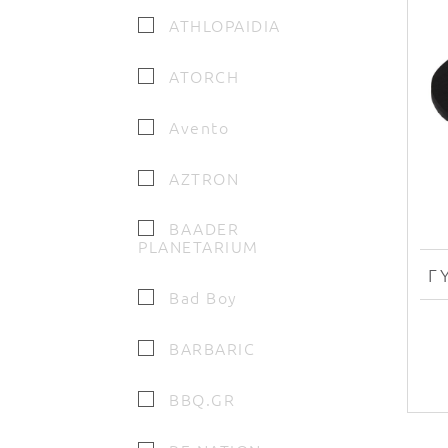
ATHLOPAIDIA
ATORCH
Avento
AZTRON
BAADER
PLANETARIUM
Bad Boy
BARBARIC
BBQ.GR