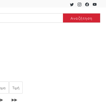
Αναζήτηση
είδη camping
Είδη δώρων
Μασάζ
Fitness
ομα
Τιμή
▶
▶▶