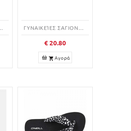
POPCAT 20 WNS UNTAMED 375108 03
ΓΥΝΑΙΚΕΊΕΣ ΣΑΓΙΟΝΆΡΕΣ O'NEILL PROFILE GRAPHIC SANDALS 1400002-33012W
€ 20.80
Αγορά