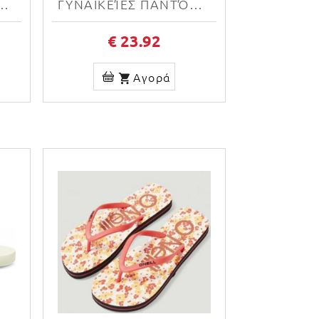
ΝΆΡΕΣ BRASILERAS UBCHT-33 SILVER
ΓΥΝΑΙΚΕΊΕΣ ΠΑΝΤΌΦΛΕΣ PUMA POPCAT 20 IRI WNS 372627 02
€ 23.92
Αγορά