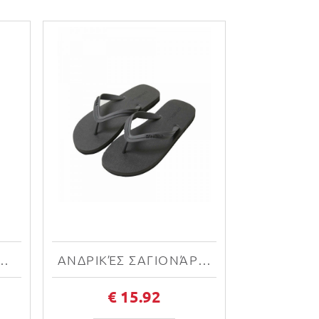
O'NEILL PROFILE LOGO SANDALS N1400001-19010W
ΑΝΔΡΙΚΈΣ ΣΑΓΙΟΝΆΡΕΣ O'NEILL PROFILE SMALL LOGO SANDALS N2400001-18014M
€ 15.92