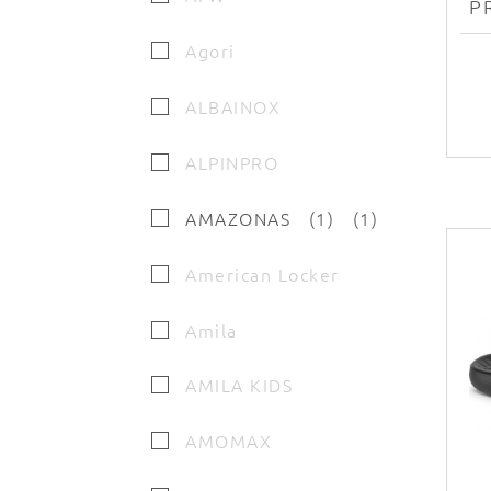
Agori
ALBAINOX
ALPINPRO
AMAZONAS
1
1
American Locker
Amila
AMILA KIDS
AMOMAX