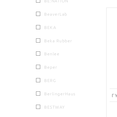
BE:NATION
BeaverLab
BEKA
Beka Rubber
Benlee
Beper
BERG
BerlingerHaus
BESTWAY