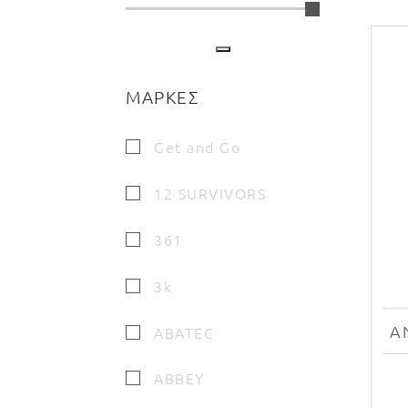
ΜΑΡΚΕΣ
Get and Go
12 SURVIVORS
361
3k
ABATEC
ABBEY