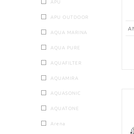
APU
APU OUTDOOR
AQUA MARINA
AQUA PURE
AQUAFILTER
AQUAMIRA
AQUASONIC
AQUATONE
Arena