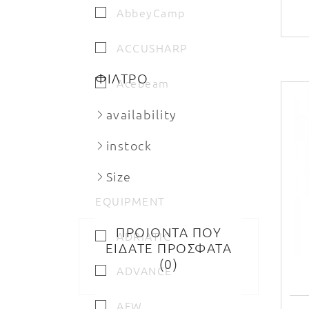
AbbeyCamp
ACCUSHARP
ΦΙΛΤΡΟ
Acebeam
availability
Adidas
3
3
instock
adidas training
Size
ADIDAS TRAINING
EQUIPMENT
ΠΡΟΙΟΝΤΑ ΠΟΥ
ADRIATIC
ΕΙΔΑΤΕ ΠΡΟΣΦΑΤΑ
0
ADVANCE
AFW