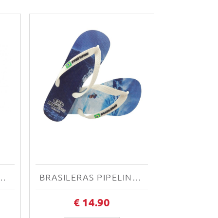
AMAZONAS AM669563
BRASILERAS PIPELINE WHITE UBPPNE11
€ 14.90