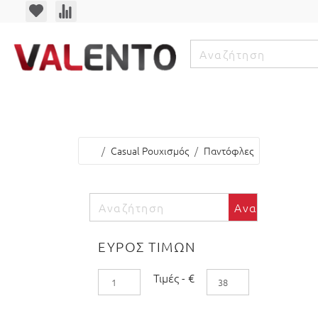
Χομπι
Fight Store
Casual Ρουχ
Casual Ρουχισμός
Παντόφλες
Αναζήτηση
ΕΥΡΟΣ ΤΙΜΩΝ
Τιμές
-
€