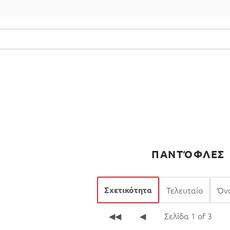
ισμός
Crossfit Corner
Υγεία
Γυμναστήριο
ΠΑΝΤΌΦΛΕΣ
Σχετικότητα
Τελευταίο
Όν
◀◀
◀
Σελίδα 1 of 3