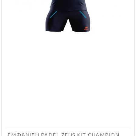
ΕΜΦΆΝΙΣΗ PADEL ZEUS KIT CHAMPION (BLU/LIGHT ROYAL)