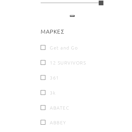
ΜΑΡΚΕΣ
Get and Go
12 SURVIVORS
361
3k
ABATEC
ABBEY