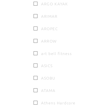
ARGO KAYAK
ARIMAR
AROPEC
ARROW
art bell fitness
ASICS
ASOBU
ATAMA
Athens Hardcore