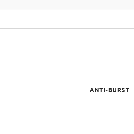
ισμός
Crossfit Corner
Υγεία
Γυμναστήριο
ANTI-BURST