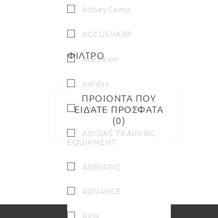
AbbeyCamp
ACCUSHARP
ΦΙΛΤΡΟ
Acebeam
Adidas
ΠΡΟΙΟΝΤΑ ΠΟΥ
adidas training
ΕΙΔΑΤΕ ΠΡΟΣΦΑΤΑ
0
ADIDAS TRAINING
EQUIPMENT
ADRIATIC
ADVANCE
AFW