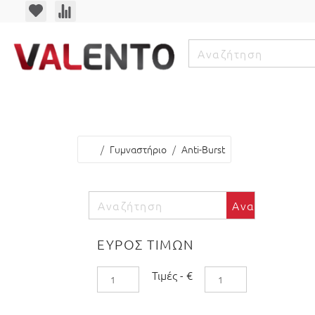
Χομπι
Fight Store
Casual Ρουχ
Γυμναστήριο
Anti-Burst
Αναζήτηση
ΕΥΡΟΣ ΤΙΜΩΝ
Τιμές
-
€