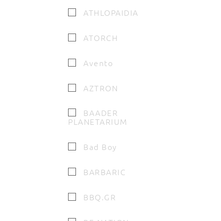
ATHLOPAIDIA
ATORCH
Avento
AZTRON
BAADER
PLANETARIUM
Bad Boy
BARBARIC
BBQ.GR