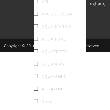
APU
μαζί μας
APU OUTDOOR
AQUA MARINA
AQUA PURE
Copyright © 2016 - 2026 Valento.gr All rights reserved.
AQUAFILTER
AQUAMIRA
AQUASONIC
AQUATONE
Arena