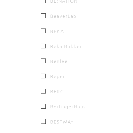
BE:NATION
BeaverLab
BEKA
Beka Rubber
Benlee
Beper
BERG
BerlingerHaus
BESTWAY